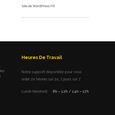
Site de WordPress-FR
Heures De Travail
des
Notre support disponible pour vous
a
aider 24 heures sur 24, 7 jours sur 7.
Lundi-Vendredi:
8h – 12h / 14h – 17h