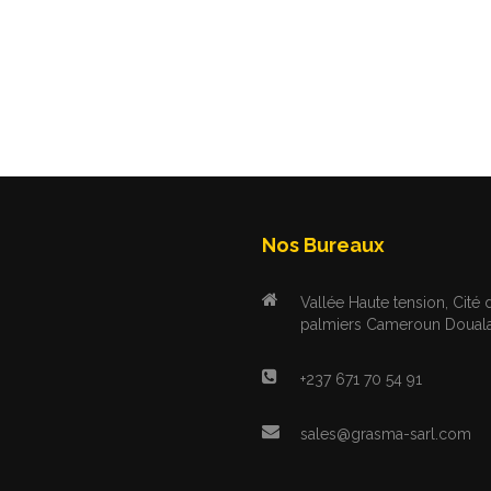
Nos Bureaux
Vallée Haute tension, Cité 
palmiers Cameroun Doual
+237 671 70 54 91
sales@grasma-sarl.com