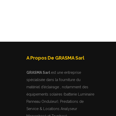
A Propos De GRASMA Sarl
GRASMA Sarl
est une entreprise
spécialisée dans la fourniture du
matériel d’éclairage , notamment des
équipements solaires (batterie Luminaire
Panneau Onduleur), Prestations de
Service & Locations Analyseur