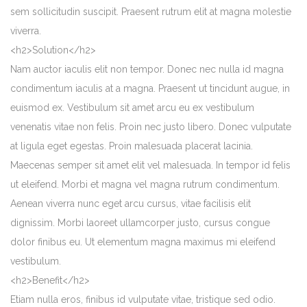
sem sollicitudin suscipit. Praesent rutrum elit at magna molestie
viverra.
<h2>Solution</h2>
Nam auctor iaculis elit non tempor. Donec nec nulla id magna
condimentum iaculis at a magna. Praesent ut tincidunt augue, in
euismod ex. Vestibulum sit amet arcu eu ex vestibulum
venenatis vitae non felis. Proin nec justo libero. Donec vulputate
at ligula eget egestas. Proin malesuada placerat lacinia.
Maecenas semper sit amet elit vel malesuada. In tempor id felis
ut eleifend. Morbi et magna vel magna rutrum condimentum.
Aenean viverra nunc eget arcu cursus, vitae facilisis elit
dignissim. Morbi laoreet ullamcorper justo, cursus congue
dolor finibus eu. Ut elementum magna maximus mi eleifend
vestibulum.
<h2>Benefit</h2>
Etiam nulla eros, finibus id vulputate vitae, tristique sed odio.