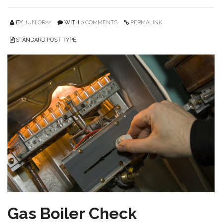
BY
JUNIOR22
WITH
0 COMMENTS
PERMALINK
STANDARD POST TYPE
Gas Boiler Check